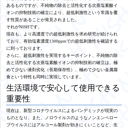
あるものですが、不純物の除去と活性化する次亜塩素酸イ
オンの抑制技術の確立により、超低刺激性という常識を覆
す性質があることが発見されました。
それがNISHです。
現在も、より高濃度での超低刺激性を求め研究が続けられ
ており、有効塩素濃度1300ppmでの超低刺激性を確認する
に到っております。
さらに、超低刺激性を実現するキーポイント、不純物の除
去と活性化する次亜塩素酸イオンの抑制技術の確立は、極
めて少ない液剤劣化（長期保存性）、極めて少ない金属腐
食という特性も同時に実現しています。
生活環境で安心して使用できる
重要性
現在は、新型コロナウイルスによるパンデミックが現実の
ものとなり、また、ノロウイルスのようなノンエンベロー
プウイルスにはアルコール製剤が効きにくいことなど、生