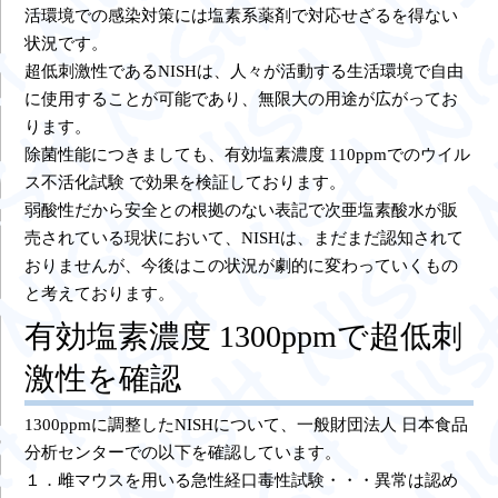
活環境での感染対策には塩素系薬剤で対応せざるを得ない
状況です。
超低刺激性であるNISHは、人々が活動する生活環境で自由
に使用することが可能であり、無限大の用途が広がってお
ります。
除菌性能につきましても、有効塩素濃度 110ppmでのウイル
ス不活化試験 で効果を検証しております。
弱酸性だから安全との根拠のない表記で次亜塩素酸水が販
売されている現状において、NISHは、まだまだ認知されて
おりませんが、今後はこの状況が劇的に変わっていくもの
と考えております。
有効塩素濃度 1300ppmで超低刺
激性を確認
1300ppmに調整したNISHについて、一般財団法人 日本食品
分析センターでの以下を確認しています。
１．雌マウスを用いる急性経口毒性試験・・・異常は認め