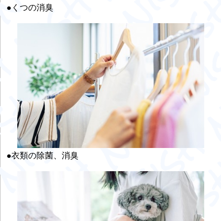
●くつの消臭
●衣類の除菌、消臭