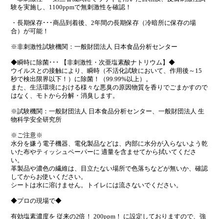
験を実施し、1100ppmで無刺激性を確認！
・長期保存･･･商品到着後、2年間の長期保存（冷暗所に保存の場
合）が可能！
※非刺激性試験機関：一般財団法人 日本食品分析センター
◆瞬時に除菌･･･ 【非刺激性・次亜塩素酸ナトリウム】◆
ウイルスとの接触により、瞬時（不活化試験において、作用後～15
秒で検出限界以下！）に除菌！（99.99%以上）。
また、生活環境における様々な悪臭の原因物質を香りでごまかすので
はなく、モトから分解・消臭します。
※試験機関：一般財団法人 日本食品分析センター、一般財団法人 生
物科学安全研究所
※ご注意※
水分を嫌う電子機器、電化製品などは、内部に水分が入らないよう乾
いた布やティッシュペーパーに 適量を含ませてから拭いてくださ
い。
革製品や濃色の繊維は、目立たない場所で色落ちなどが無いか、確認
してからお使いください。
シートは水に溶けません。トイレには流さないでください。
◆プロの現場で◆
有効塩素濃度を 従来の2倍！ 200ppm！ に設定しておりますので、強