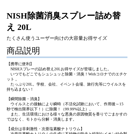
NISH除菌消臭スプレー詰め替
え 20L
たくさん使うユーザー向けの大容量お得サイズ
商品説明
【携帯に便利】
NISHスプレーの詰め替え20Lお得サイズが登場しました。
いつでもどこでもシュシュッと除菌・消臭！Withコロナでのエチケ
ット 。
たっぷり20L。学校、会社、イベント会場、旅行先等にウイルスを
持ち込まない！
【瞬間除菌・消臭】
ウイルスとの接触により瞬時（不活化試験において、作用後～15
秒で検出限界以下！）に除菌！（99.99%以上）。
また、生活環境における様々な悪臭の原因物質を香りでごまかすの
ではなく、モトから分解・消臭します。
【成分は非刺激性・次亜塩素酸ナトリウム】