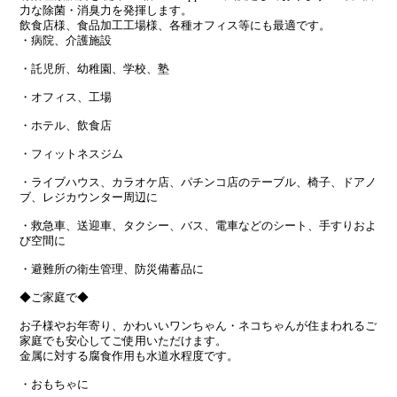
力な除菌・消臭力を発揮します。
飲食店様、食品加工工場様、各種オフィス等にも最適です。
・病院、介護施設
・託児所、幼稚園、学校、塾
・オフィス、工場
・ホテル、飲食店
・フィットネスジム
・ライブハウス、カラオケ店、パチンコ店のテーブル、椅子、ドアノ
ブ、レジカウンター周辺に
・救急車、送迎車、タクシー、バス、電車などのシート、手すりおよ
び空間に
・避難所の衛生管理、防災備蓄品に
◆ご家庭で◆
お子様やお年寄り、かわいいワンちゃん・ネコちゃんが住まわれるご
家庭でも安心してご使用いただけます。
金属に対する腐食作用も水道水程度です。
・おもちゃに