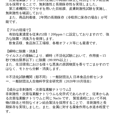
次亜塩素酸ナトリウムの生成に不純物の除去と特別なイオン結合製
法を採用することで、無刺激性と長期保存性を実現しました。
第三者機関にてウサギを用いた目粘膜、皮膚刺激性試験を実施し、
無刺激性を確認しており、
また、商品到着後、2年間の長期保存（冷暗所に保存の場合）が可
能です。
【プロの現場で】
有効塩素濃度を従来の2倍！200ppm！に設定しておりますので、強
力な除菌・消臭力を発揮します。
飲食店様、食品加工工場様、各種オフィス等にも最適です。
【瞬時に除菌・消臭】
ウイルスとの接触により、瞬時（不活化試験において、作用後～15
秒で検出限界以下）に除菌（99.99%以上）。
また、生活環境における様々な悪臭の原因物質を香りでごまかすので
はなく、モトから分解・消臭します。
※不活化試験機関（順不同）：一般財団法人 日本食品分析センタ
ー、一般財団法人生物科学安全研究所（2020年10月現在）
【成分は非刺激性・次亜塩素酸ナトリウム】
非刺激性・次亜塩素酸ナトリウムも化学式であらわすと、従来からあ
る次亜塩素酸ナトリウムと同じ Naclo です。 製造過程において不純
物の除去と特別なイオン結合製法を採用することで、 非刺激性と長
期保存を実現しました。また、金属に対する腐食作用も水道水程度で
す。