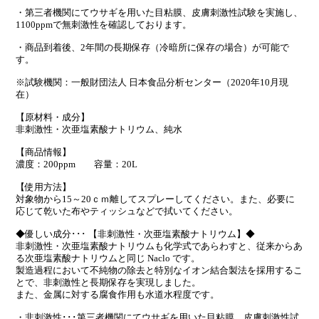
・第三者機関にてウサギを用いた目粘膜、皮膚刺激性試験を実施し、
1100ppmで無刺激性を確認しております。
・商品到着後、2年間の長期保存（冷暗所に保存の場合）が可能で
す。
※試験機関：一般財団法人 日本食品分析センター（2020年10月現
在）
【原材料・成分】
非刺激性・次亜塩素酸ナトリウム、純水
【商品情報】
濃度：200ppm 容量：20L
【使用方法】
対象物から15～20ｃｍ離してスプレーしてください。また、必要に
応じて乾いた布やティッシュなどで拭いてください。
◆優しい成分･･･ 【非刺激性・次亜塩素酸ナトリウム】◆
非刺激性・次亜塩素酸ナトリウムも化学式であらわすと、従来からあ
る次亜塩素酸ナトリウムと同じ Naclo です。
製造過程において不純物の除去と特別なイオン結合製法を採用するこ
とで、非刺激性と長期保存を実現しました。
また、金属に対する腐食作用も水道水程度です。
・非刺激性･･･第三者機関にてウサギを用いた目粘膜、皮膚刺激性試